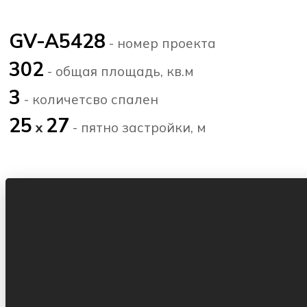
GV-A5428
- номер проекта
302
- общая площадь, кв.м
3
- количетсво спален
25
27
х
- пятно застройки, м