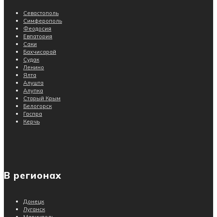
Севастополь
Симферополь
Феодосия
Евпатория
Саки
Бахчисарай
Судак
Ленино
Ялта
Алушта
Алупка
Старый Крым
Белогорск
Гаспра
Керчь
В регионах
Донецк
Луганск