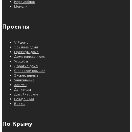
Керамоблок
Монолит
Проекты
VIP дома
Элитные дома
Премиум дома
Дома класса люкс
Усадьбы
Дорогие дома
С плоской крышей
Эксклюзивные
Уникальные
Хай тек
Дуплексы
Дизайнерские
Резиденции
Виллы
По Крыму