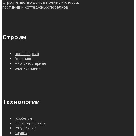
Строительство домов премиум класса,
гостиниц и коттеджных поселков
Строим
Частные дома
Гостиницы
Многоквартирные
Блог компании
Технологии
Газобетон
Полистиролбетон
Ракушечник
Кирпич